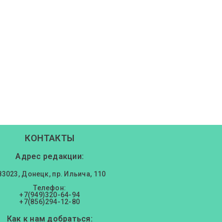
КОНТАКТЫ
Адрес редакции:
83023, Донецк, пр. Ильича, 110
Телефон:
+7(949)320-64-94
+7(856)294-12-80
Как к нам добраться: