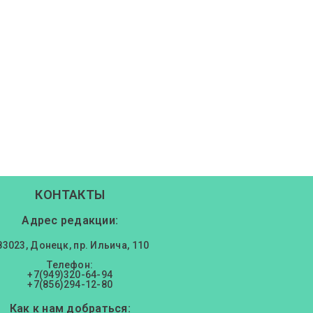
КОНТАКТЫ
Адрес редакции:
83023, Донецк, пр. Ильича, 110
Телефон:
+7(949)320-64-94
+7(856)294-12-80
Как к нам добраться: