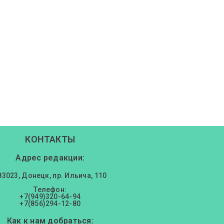
КОНТАКТЫ
Адрес редакции:
83023, Донецк, пр. Ильича, 110
Телефон:
+7(949)320-64-94
+7(856)294-12-80
Как к нам добраться: