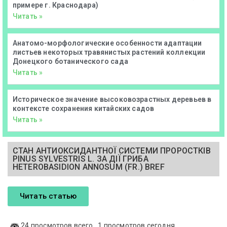
примере г. Краснодара)
Читать »
Анатомо-морфологические особенности адаптации
листьев некоторых травянистых растений коллекции
Донецкого ботанического сада
Читать »
Историческое значение высоковозрастных деревьев в
контексте сохранения китайских садов
Читать »
СТАН АНТИОКСИДАНТНОЇ СИСТЕМИ ПРОРОСТКІВ
PINUS SYLVESTRIS L. ЗА ДІЇ ГРИБА
HETEROBASIDION ANNOSUM (FR.) BREF
Читать статью
24 просмотров всего
, 1 просмотров сегодня