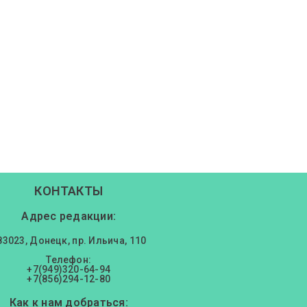
КОНТАКТЫ
Адрес редакции:
83023, Донецк, пр. Ильича, 110
Телефон:
+7(949)320-64-94
+7(856)294-12-80
Как к нам добраться: