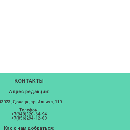
КОНТАКТЫ
Адрес редакции:
83023, Донецк, пр. Ильича, 110
Телефон:
+7(949)320-64-94
+7(856)294-12-80
Как к нам добраться: