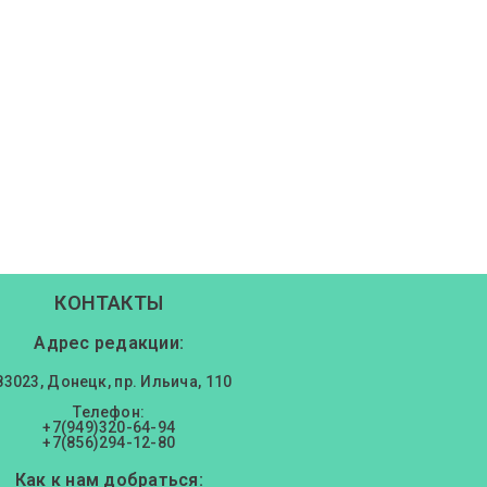
КОНТАКТЫ
Адрес редакции:
83023, Донецк, пр. Ильича, 110
Телефон:
+7(949)320-64-94
+7(856)294-12-80
Как к нам добраться: