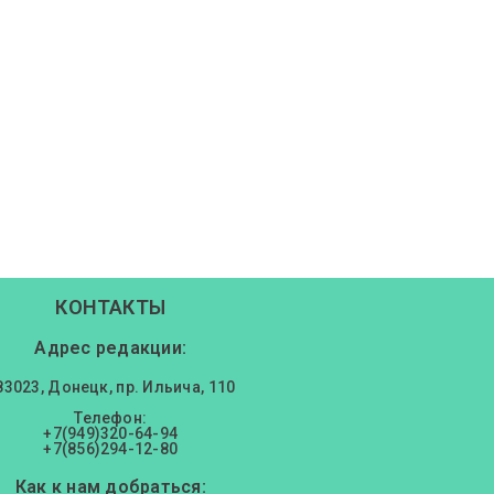
КОНТАКТЫ
Адрес редакции:
83023, Донецк, пр. Ильича, 110
Телефон:
+7(949)320-64-94
+7(856)294-12-80
Как к нам добраться: