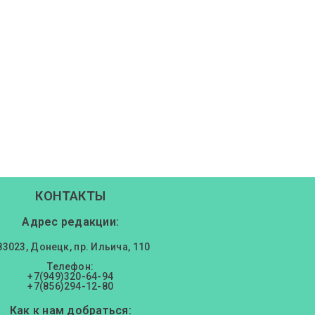
КОНТАКТЫ
Адрес редакции:
83023, Донецк, пр. Ильича, 110
Телефон:
+7(949)320-64-94
+7(856)294-12-80
Как к нам добраться: