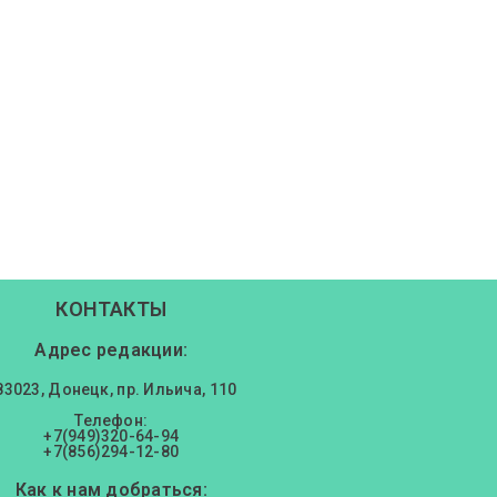
КОНТАКТЫ
Адрес редакции:
83023, Донецк, пр. Ильича, 110
Телефон:
+7(949)320-64-94
+7(856)294-12-80
Как к нам добраться: